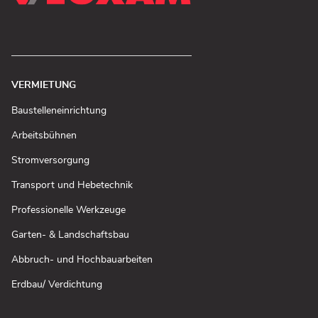
VERMIETUNG
(In
Baustelleneinrichtung
neuem
Fenster
(In
Arbeitsbühnen
öffnen)
neuem
Fenster
(In
Stromversorgung
öffnen)
neuem
Fenster
(In
Transport und Hebetechnik
öffnen)
neuem
Fenster
(In
Professionelle Werkzeuge
öffnen)
neuem
Fenster
(In
Garten- & Landschaftsbau
öffnen)
neuem
Fenster
(In
Abbruch- und Hochbauarbeiten
öffnen)
neuem
Fenster
(In
Erdbau/ Verdichtung
öffnen)
neuem
Fenster
öffnen)