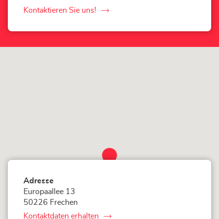
LOXAM
Frechen
Kontaktieren Sie uns!
der
-
Mietstation
LOXAM
bei
Frechen
Bauhaus-
-
Store
Mietstation
bei
Bauhaus-
Store
Adresse
Europaallee 13
50226 Frechen
Kontaktdaten erhalten