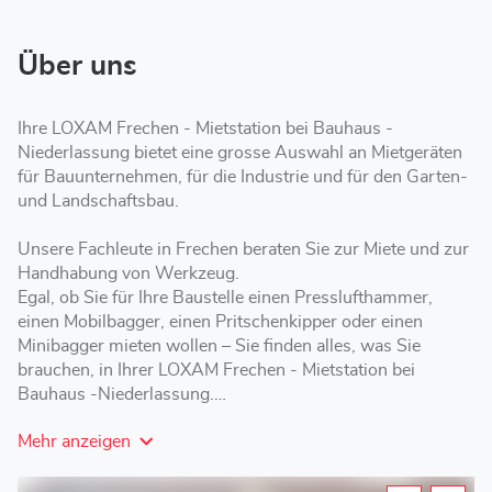
-
Mietstation
bei
Bauhaus
Über uns
Ihre LOXAM Frechen - Mietstation bei Bauhaus -
Niederlassung bietet eine grosse Auswahl an Mietgeräten
für Bauunternehmen, für die Industrie und für den Garten-
und Landschaftsbau.
Unsere Fachleute in Frechen beraten Sie zur Miete und zur
Handhabung von Werkzeug.
Egal, ob Sie für Ihre Baustelle einen Presslufthammer,
einen Mobilbagger, einen Pritschenkipper oder einen
Minibagger mieten wollen – Sie finden alles, was Sie
brauchen, in Ihrer LOXAM Frechen - Mietstation bei
Bauhaus -Niederlassung.
Mehr anzeigen
LOXAM Frechen - Mietstation bei Bauhaus bietet Ihnen
verschiedene Mietoptionen mit kurzer, mittlerer oder
langer Laufzeit – je nach Ihren Anforderungen.