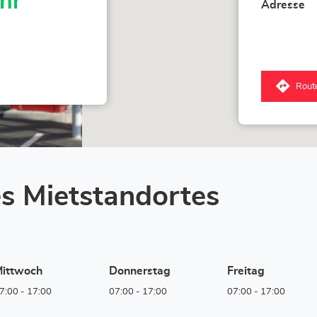
hr
Adresse
Rout
zum
LOX
Kref
-
Miet
bei
Bau
Stor
s Mietstandortes
ittwoch
Donnerstag
Freitag
7:00
-
17:00
07:00
-
17:00
07:00
-
17:00