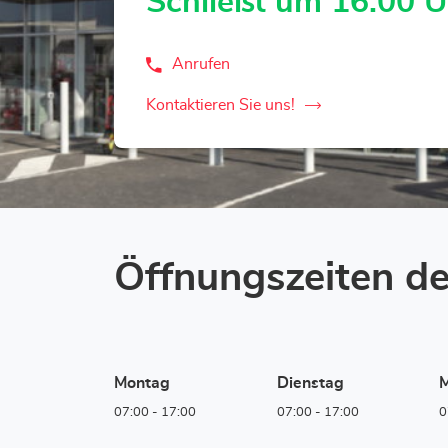
Schließt um 16:00 U
Anrufen
der
LOXAM
Krefeld
Kontaktieren Sie uns!
der
-
Mietstation
LOXAM
bei
Krefeld
Bauhaus-
-
Store
Mietstation
bei
Bauhaus-
Öffnungszeiten de
Store
Montag
Dienstag
M
07:00
-
17:00
07:00
-
17:00
0