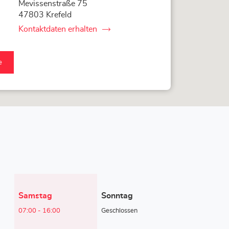
Mevissenstraße 75
47803 Krefeld
Kontaktdaten erhalten
von
LOXAM
Krefeld
-
e
Mietstation
bei
AM
Bauhaus
eld
station
haus-
e
Heutige
Samstag
Sonntag
Öffnungszeiten
07:00
-
16:00
Geschlossen