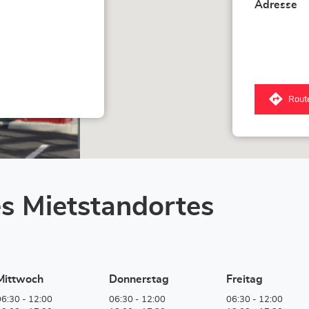
Adresse
Rout
zum
Lox
Acce
Gen
Stor
s Mietstandortes
Mittwoch
Donnerstag
Freitag
06:30
-
12:00
06:30
-
12:00
06:30
-
12:00