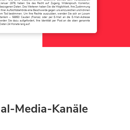
 Januar 1978, haben Sie das Recht auf Zugang, Widerspruch, Korrektur,
nbezogenen Daten. Des Weiteren haben Sie die Möglichkeit, Ihre Zustimmung
ei Ihrer Aufsichtsbehörde eine Beschwerde gegen uns einzureichen und können
rem Tod bestimmen. Um Ihre Rechte auszuüben, wenden Sie sich an Loxam
oatanlem – 56850 Caudan (France) oder per E-Mail an die E-Mail-Adresse
erden Sie dazu aufgefordert, Ihre Identität per Post an die oben genannte
Daten 24 Monate lang auf.
ial-Media-Kanäle