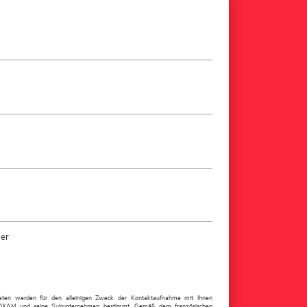
der
aten werden für den alleinigen Zweck der Kontaktaufnahme mit Ihnen
r LOXAM und seine Subunternehmen bestimmt. Gemäß dem französischen