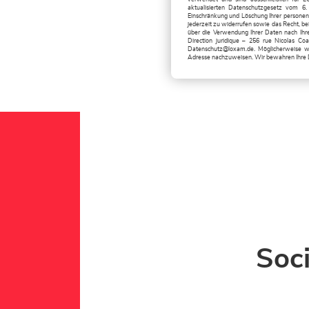
aktualisierten Datenschutzgesetz vom 6.
Einschränkung und Löschung Ihrer persone
jederzeit zu widerrufen sowie das Recht, b
über die Verwendung Ihrer Daten nach Ih
Direction juridique – 256 rue Nicolas C
Datenschutz@loxam.de
. Möglicherweise w
Adresse nachzuweisen. Wir bewahren Ihre 
Soc