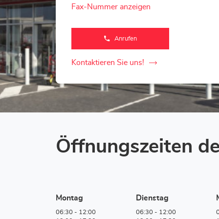
Fax-Nummer anzeigen
Anrufen
der
Loxam
Access
Genève-
Kontaktieren Sie uns!
der
Store
Loxam
Access
Genève-
Store
Öffnungszeiten de
Montag
Dienstag
06:30
-
12:00
06:30
-
12:00