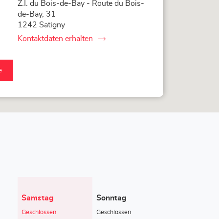
Z.I. du Bois-de-Bay - Route du Bois-
de-Bay, 31
1242 Satigny
Kontaktdaten erhalten
von
Loxam
Access
Genève
e
am
ss
ève-
e
Heutige
Samstag
Sonntag
Öffnungszeiten
Geschlossen
Geschlossen