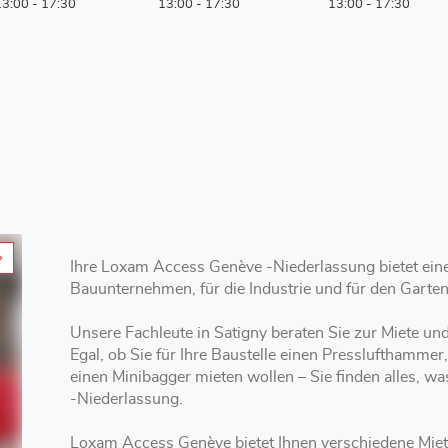
13:00
-
17:30
13:00
-
17:30
13:00
-
17:30
Ihre Loxam Access Genève -Niederlassung bietet ein
Bauunternehmen, für die Industrie und für den Garte
Unsere Fachleute in Satigny beraten Sie zur Miete 
Egal, ob Sie für Ihre Baustelle einen Presslufthammer
einen Minibagger mieten wollen – Sie finden alles, w
-Niederlassung.
Loxam Access Genève bietet Ihnen verschiedene Mietoptionen mit kurzer, mittlerer oder langer