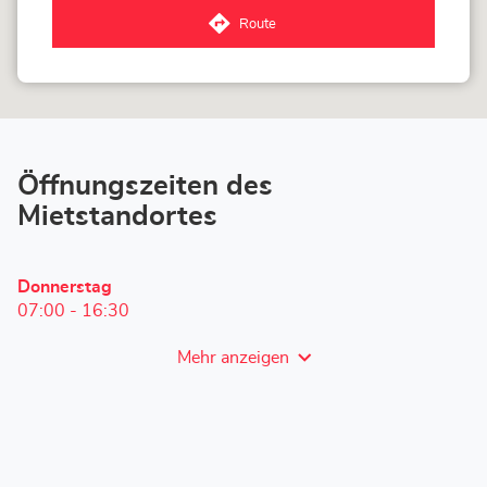
Sandhofen
Route
zum
LOXAM
Mannheim
Sandhofen-
Store
Öffnungszeiten des
Mietstandortes
Heutige
Donnerstag
Öffnungszeiten
07:00
-
16:30
Mehr anzeigen
und
Öffnungszeiten
von
LOXAM
Mannheim
Sandhofen