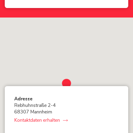
Store
LOXAM
Mannheim
Sandhofen-
Store
Adresse
Rebhuhnstraße 2-4
68307 Mannheim
Kontaktdaten erhalten
von
LOXAM
Mannheim