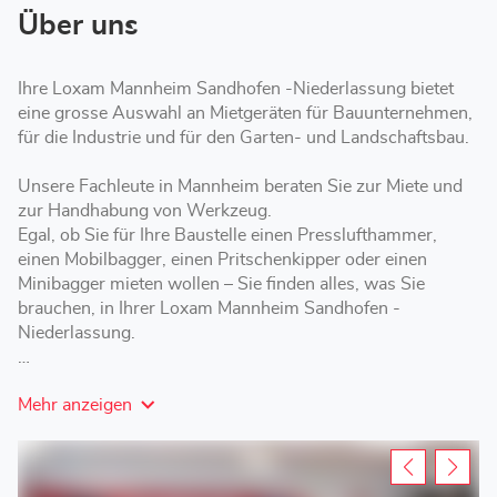
Über uns
Ihre Loxam Mannheim Sandhofen -Niederlassung bietet
eine grosse Auswahl an Mietgeräten für Bauunternehmen,
für die Industrie und für den Garten- und Landschaftsbau.
Unsere Fachleute in Mannheim beraten Sie zur Miete und
zur Handhabung von Werkzeug.
Egal, ob Sie für Ihre Baustelle einen Presslufthammer,
einen Mobilbagger, einen Pritschenkipper oder einen
Minibagger mieten wollen – Sie finden alles, was Sie
brauchen, in Ihrer Loxam Mannheim Sandhofen -
Niederlassung.
Loxam Mannheim Sandhofen bietet Ihnen verschiedene
Mehr anzeigen
Mietoptionen mit kurzer, mittlerer oder langer Laufzeit – je
nach Ihren Anforderungen.
Besuchen Sie Ihre Loxam-Niederlassung, um ein Gerüst,
eine Arbeitsbühne oder einen Anhänger inMannheim zu