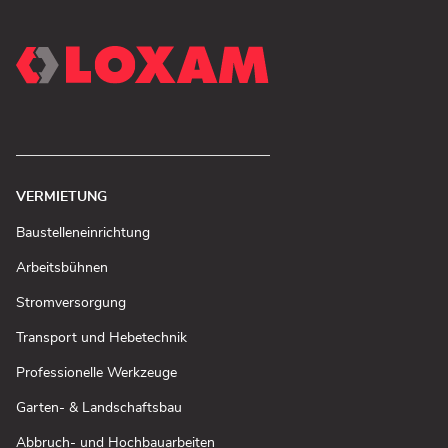
VERMIETUNG
(In
Baustelleneinrichtung
neuem
Fenster
(In
Arbeitsbühnen
öffnen)
neuem
Fenster
(In
Stromversorgung
öffnen)
neuem
Fenster
(In
Transport und Hebetechnik
öffnen)
neuem
Fenster
(In
Professionelle Werkzeuge
öffnen)
neuem
Fenster
(In
Garten- & Landschaftsbau
öffnen)
neuem
Fenster
(In
Abbruch- und Hochbauarbeiten