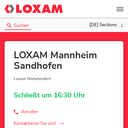
Menü
[DE] Sections
Suchen
LOXAM Mannheim
Sandhofen
Loxam Mietstandort
Schließt um 16:30 Uhr
Anrufen
der
LOXAM
Mannheim
Kontaktieren Sie uns!
der
Sandhofen-