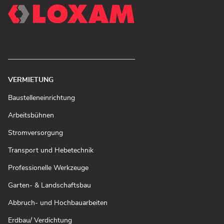
VERMIETUNG
(In
Baustelleneinrichtung
neuem
Fenster
(In
Arbeitsbühnen
öffnen)
neuem
Fenster
(In
Stromversorgung
öffnen)
neuem
Fenster
(In
Transport und Hebetechnik
öffnen)
neuem
Fenster
(In
Professionelle Werkzeuge
öffnen)
neuem
Fenster
(In
Garten- & Landschaftsbau
öffnen)
neuem
Fenster
(In
Abbruch- und Hochbauarbeiten
öffnen)
neuem
Fenster
(In
Erdbau/ Verdichtung