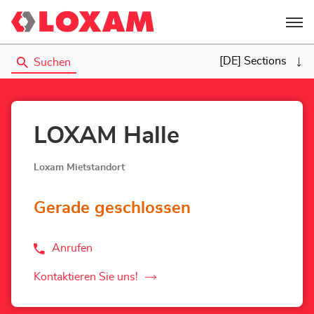
Menü
[DE] Sections
Suchen
LOXAM Halle
Loxam Mietstandort
Gerade geschlossen
Anrufen
der
LOXAM
Halle-
Kontaktieren Sie uns!
der
Store
LOXAM