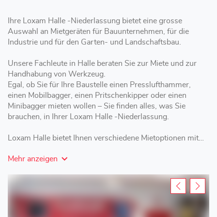
Ihre Loxam Halle -Niederlassung bietet eine grosse
Auswahl an Mietgeräten für Bauunternehmen, für die
Industrie und für den Garten- und Landschaftsbau.
Unsere Fachleute in Halle beraten Sie zur Miete und zur
Handhabung von Werkzeug.
Egal, ob Sie für Ihre Baustelle einen Presslufthammer,
einen Mobilbagger, einen Pritschenkipper oder einen
Minibagger mieten wollen – Sie finden alles, was Sie
brauchen, in Ihrer Loxam Halle -Niederlassung.
Loxam Halle bietet Ihnen verschiedene Mietoptionen mit
kurzer, mittlerer oder langer Laufzeit – je nach Ihren
Mehr anzeigen
Anforderungen.
Besuchen Sie Ihre Loxam-Niederlassung, um ein Gerüst,
eine Arbeitsbühne oder einen Anhänger inHalle zu mieten.