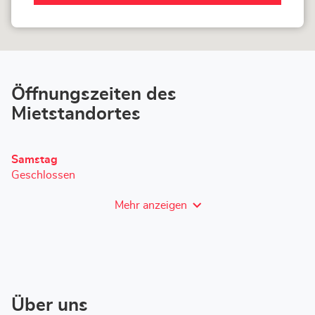
LOXAM
Halle-
Store
Öffnungszeiten des
Mietstandortes
Heutige
Samstag
Öffnungszeiten
Geschlossen
Mehr anzeigen
und
Öffnungszeiten
von
LOXAM
Halle
Über uns