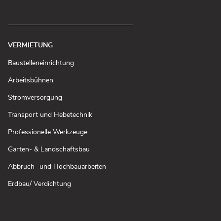
VERMIETUNG
(In
Baustelleneinrichtung
neuem
Fenster
(In
Arbeitsbühnen
öffnen)
neuem
Fenster
(In
Stromversorgung
öffnen)
neuem
Fenster
(In
Transport und Hebetechnik
öffnen)
neuem
Fenster
(In
Professionelle Werkzeuge
öffnen)
neuem
Fenster
(In
Garten- & Landschaftsbau
öffnen)
neuem
Fenster
(In
Abbruch- und Hochbauarbeiten
öffnen)
neuem
Fenster
(In
Erdbau/ Verdichtung
öffnen)
neuem
Fenster
öffnen)