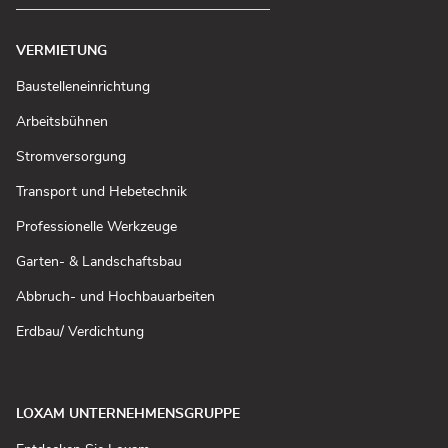
VERMIETUNG
(In
Baustelleneinrichtung
neuem
Fenster
(In
Arbeitsbühnen
öffnen)
neuem
Fenster
(In
Stromversorgung
öffnen)
neuem
Fenster
(In
Transport und Hebetechnik
öffnen)
neuem
Fenster
(In
Professionelle Werkzeuge
öffnen)
neuem
Fenster
(In
Garten- & Landschaftsbau
öffnen)
neuem
Fenster
(In
Abbruch- und Hochbauarbeiten
öffnen)
neuem
Fenster
(In
Erdbau/ Verdichtung
öffnen)
neuem
Fenster
öffnen)
LOXAM UNTERNEHMENSGRUPPE
(In