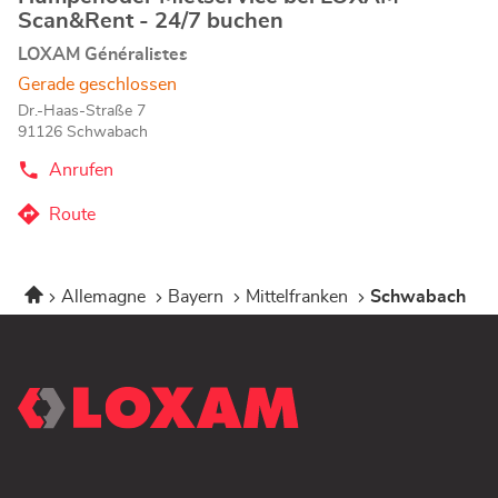
Scan&Rent - 24/7 buchen
LOXAM Généralistes
Gerade geschlossen
Dr.-Haas-Straße 7
91126 Schwabach
Anrufen
der
Humpenöder
Mietservice
Route
zum
bei
LOXAM
Humpenöder
-
Mietservice
Scan&Rent
Startseite
Allemagne
Bayern
Mittelfranken
Schwabach
bei
-
24/7
LOXAM
buchen-
-
Store
Scan&Rent
-
24/7
buchen-
Store