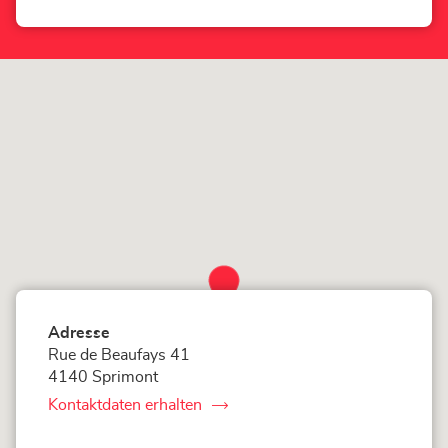
Hubo
Corner
Sprimont-
Loxam
Store
-
Hubo
Sprimont-
Store
Adresse
Rue de Beaufays 41
4140 Sprimont
Kontaktdaten erhalten
von
Corner
Loxam