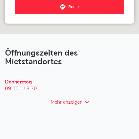
-
Route
Hubo
zum
Sprimont
Corner
Loxam
-
Hubo
Sprimont-
Store
Öffnungszeiten des
Mietstandortes
Heutige
Donnerstag
Öffnungszeiten
09:00
-
18:30
Mehr anzeigen
und
Öffnungszeiten
von
Corner
Loxam
-
Hubo
Sprimont