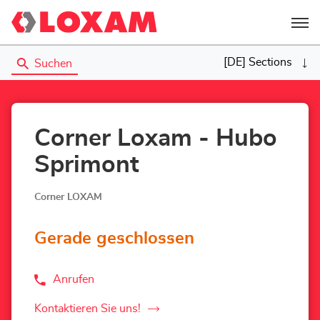
Menü
[DE] Sections
Suchen
Corner Loxam - Hubo
Sprimont
Corner LOXAM
Gerade geschlossen
Anrufen
der
Corner
Loxam
Kontaktieren Sie uns!
der
-