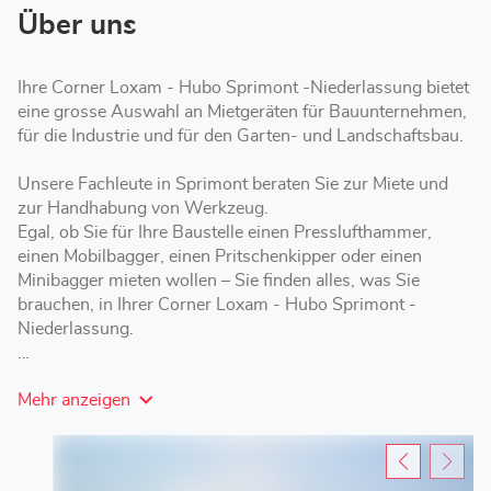
Über uns
Ihre Corner Loxam - Hubo Sprimont -Niederlassung bietet
eine grosse Auswahl an Mietgeräten für Bauunternehmen,
für die Industrie und für den Garten- und Landschaftsbau.
Unsere Fachleute in Sprimont beraten Sie zur Miete und
zur Handhabung von Werkzeug.
Egal, ob Sie für Ihre Baustelle einen Presslufthammer,
einen Mobilbagger, einen Pritschenkipper oder einen
Minibagger mieten wollen – Sie finden alles, was Sie
brauchen, in Ihrer Corner Loxam - Hubo Sprimont -
Niederlassung.
Corner Loxam - Hubo Sprimont bietet Ihnen verschiedene
Mehr anzeigen
Mietoptionen mit kurzer, mittlerer oder langer Laufzeit – je
nach Ihren Anforderungen.
Besuchen Sie Ihre Loxam-Niederlassung, um ein Gerüst,
eine Arbeitsbühne oder einen Anhänger inSprimont zu