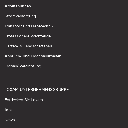
neuem
Fenster
(In
Arbeitsbühnen
öffnen)
neuem
Fenster
(In
Stromversorgung
öffnen)
neuem
Fenster
(In
Transport und Hebetechnik
öffnen)
neuem
Fenster
(In
Professionelle Werkzeuge
öffnen)
neuem
Fenster
(In
Garten- & Landschaftsbau
öffnen)
neuem
Fenster
(In
Abbruch- und Hochbauarbeiten
öffnen)
neuem
Fenster
(In
Erdbau/ Verdichtung
öffnen)
neuem
Fenster
öffnen)
LOXAM UNTERNEHMENSGRUPPE
(In
Entdecken Sie Loxam
neuem
Fenster
(In
Jobs
öffnen)
neuem
Fenster
(In
News
öffnen)
neuem