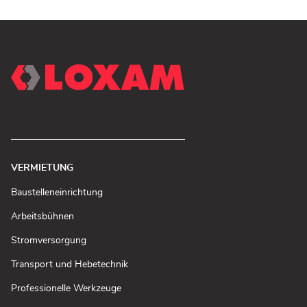
VERMIETUNG
(In
Baustelleneinrichtung
neuem
Fenster
(In
Arbeitsbühnen
öffnen)
neuem
Fenster
(In
Stromversorgung
öffnen)
neuem
Fenster
(In
Transport und Hebetechnik
öffnen)
neuem
Fenster
(In
Professionelle Werkzeuge
öffnen)
neuem