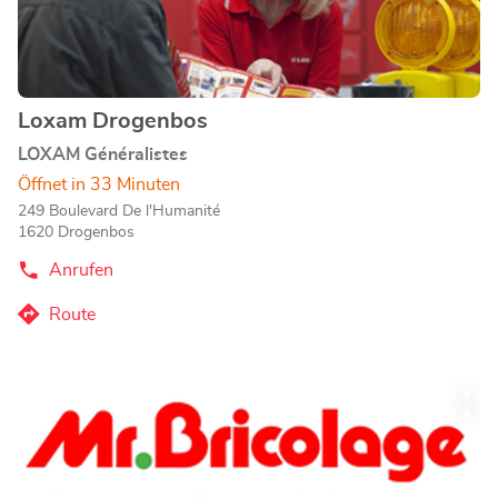
zu
erfahren
Loxam Drogenbos
Geschäft:
LOXAM Généralistes
Öffnet in 33 Minuten
249 Boulevard De l'Humanité
1620 Drogenbos
Anrufen
der
Loxam
Drogenbos-
Route
zum
Store
Loxam
Drogenbos-
Drücken
Store
Wei
Sie
Opt
die
ENTER-
Taste,