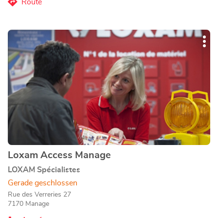
Liège-
Route
zum
Store
Loxam
Liège-
Drücken
Store
Wei
Sie
Opt
die
ENTER-
Taste,
um
mehr
zu
erfahren
Loxam Access Manage
Geschäft:
LOXAM Spécialistes
Gerade geschlossen
Rue des Verreries 27
7170 Manage