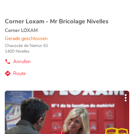
erfahren
Corner Loxam - Mr Bricolage Nivelles
Geschäft:
Corner LOXAM
Gerade geschlossen
Chaussée de Namur 61
1400 Nivelles
Anrufen
der
Corner
Loxam
Route
zum
-
Mr
Corner
Bricolage
Loxam
Nivelles-
Drücken
-
Store
Wei
Sie
Mr
Opt
die
Bricolage
ENTER-
Nivelles-
Taste,
Store
um
mehr