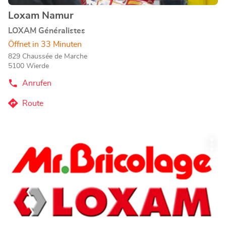
Loxam Namur
Geschäft:
LOXAM Généralistes
Öffnet in 33 Minuten
829 Chaussée de Marche
5100 Wierde
Anrufen
der
Loxam
Namur-
Route
zum
Store
Loxam
Namur-
Drücken
Store
Wei
Sie
Opt
die
ENTER-
Taste,
um
mehr
zu