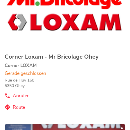
ENTER-
Taste,
um
mehr
zu
erfahren
Corner Loxam - Mr Bricolage Ohey
Geschäft:
Corner LOXAM
Gerade geschlossen
Rue de Huy 168
5350 Ohey
Anrufen
der
Corner
Loxam
Route
zum
-
Mr
Corner
Bricolage
Loxam
Ohey-
Drücken
-