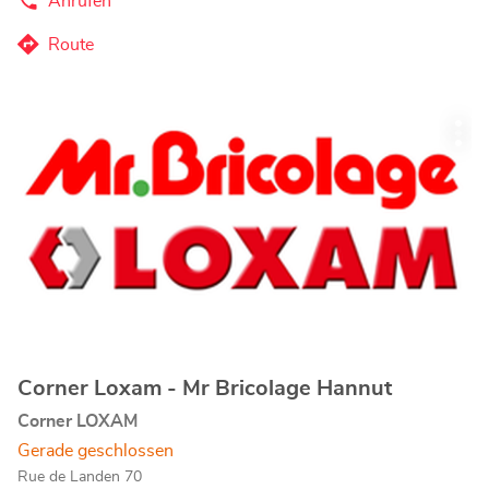
Anrufen
der
LOXAM
ACCESS
Route
zum
Waregem-
Store
LOXAM
ACCESS
Drücken
Waregem-
Wei
Sie
Store
Opt
die
ENTER-
Taste,
um
mehr
zu
erfahren
Corner Loxam - Mr Bricolage Hannut
Geschäft:
Corner LOXAM
Gerade geschlossen
Rue de Landen 70