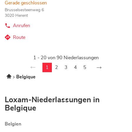
Gerade geschlossen
Brusselsesteenweg 6
3020 Herent
Anrufen
der
Corner
Loxam
Route
zum
-
Hubo
Corner
Herent-
Seite
Loxam
Store
1 - 20 von 90 Niederlassungen
nächsten
-
Zur
Hubo
1
2
3
4
5
Vorherige
Aktuelle
Zur
Zur
Zur
Zur
Herent-
Startseite
Seite
Seite:
Seite
Seite
Seite
Seite
Belgique
Store
1
auf
5,
Loxam-Niederlassungen in
Belgique
Belgien