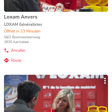
Loxam Anvers
Geschäft:
LOXAM Généralistes
Öffnet in 33 Minuten
56/2 Boomsesteenweg
2630 Aartselaar
Anrufen
der
Loxam
Anvers-
Route
zum
Store
Loxam
Anvers-
Drücken
Store
Wei
Sie
Opt
die
ENTER-
Taste,
um
mehr