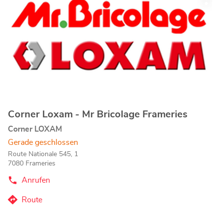
Wei
Sie
(Liège)-
Opt
die
Store
ENTER-
Taste,
um
mehr
zu
erfahren
Corner Loxam - Mr Bricolage Frameries
Geschäft:
Corner LOXAM
Gerade geschlossen
Route Nationale 545, 1
7080 Frameries
Anrufen
der
Corner
Loxam
Route
zum
-
Mr
Corner