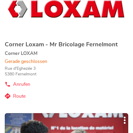
um
mehr
zu
erfahren
Corner Loxam - Mr Bricolage Fernelmont
Geschäft:
Corner LOXAM
Gerade geschlossen
Rue d'Eghezée 3
5380 Fernelmont
Anrufen
der
Corner
Loxam
Route
zum
-
Mr
Corner
Bricolage
Loxam
Fernelmont-
Drücken
-
Store
Wei
Sie
Mr
Opt
die
Bricolage