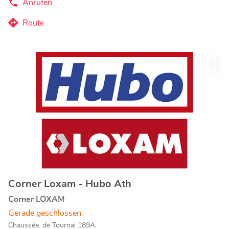
Anrufen
der
Loxam
Access
Route
zum
Manage-
Store
Loxam
Access
Drücken
Manage-
Wei
Sie
Store
Opt
die
ENTER-
Taste,
um
mehr
zu
erfahren
Corner Loxam - Hubo Ath
Geschäft:
Corner LOXAM
Gerade geschlossen
Chaussée. de Tournai 189A,