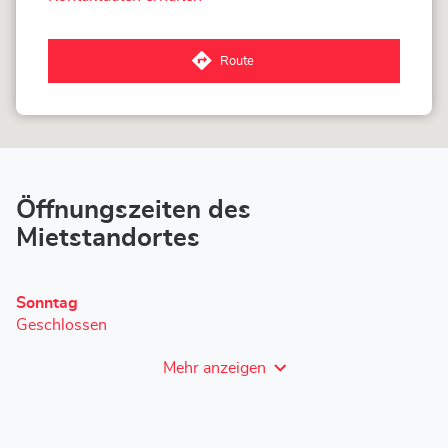
von
Loxam
Auderghem
Route
zum
Loxam
Auderghem-
Store
Öffnungszeiten des
Mietstandortes
Heutige
Sonntag
Öffnungszeiten
Geschlossen
Mehr anzeigen
und
Öffnungszeiten
von
Loxam
Auderghem