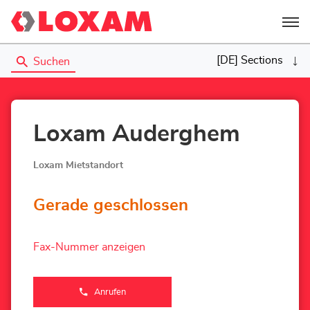
Menü
[DE] Sections
Suchen
Loxam Auderghem
Loxam Mietstandort
Gerade geschlossen
Fax-Nummer anzeigen
Anrufen
der
Loxam