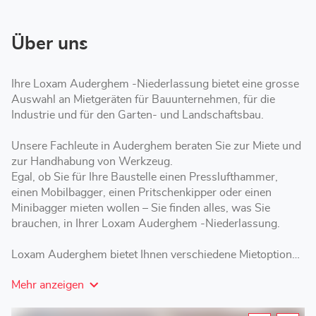
Über uns
Ihre Loxam Auderghem -Niederlassung bietet eine grosse
Auswahl an Mietgeräten für Bauunternehmen, für die
Industrie und für den Garten- und Landschaftsbau.
Unsere Fachleute in Auderghem beraten Sie zur Miete und
zur Handhabung von Werkzeug.
Egal, ob Sie für Ihre Baustelle einen Presslufthammer,
einen Mobilbagger, einen Pritschenkipper oder einen
Minibagger mieten wollen – Sie finden alles, was Sie
brauchen, in Ihrer Loxam Auderghem -Niederlassung.
Loxam Auderghem bietet Ihnen verschiedene Mietoptionen
mit kurzer, mittlerer oder langer Laufzeit – je nach Ihren
Mehr anzeigen
Anforderungen.
Besuchen Sie Ihre Loxam-Niederlassung, um ein Gerüst,