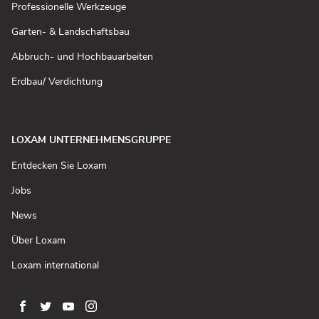
Fenster
(In
Professionelle Werkzeuge
öffnen)
neuem
Fenster
(In
Garten- & Landschaftsbau
öffnen)
neuem
Fenster
(In
Abbruch- und Hochbauarbeiten
öffnen)
neuem
Fenster
(In
Erdbau/ Verdichtung
öffnen)
neuem
Fenster
öffnen)
LOXAM UNTERNEHMENSGRUPPE
(In
Entdecken Sie Loxam
neuem
Fenster
(In
Jobs
öffnen)
neuem
Fenster
(In
News
öffnen)
neuem
Fenster
(In
Über Loxam
öffnen)
neuem
Fenster
(In
Loxam international
öffnen)
neuem
Fenster
öffnen)
Zur
Zur
Zur
Zur