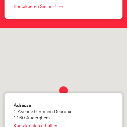
Auderghem-
Store
Kontaktieren Sie uns!
der
Loxam
Auderghem-
Store
Adresse
1 Avenue Hermann Debroux
1160 Auderghem
Kontaktdaten erhalten