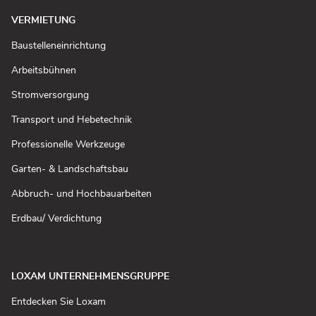
VERMIETUNG
(In
Baustelleneinrichtung
neuem
Fenster
(In
Arbeitsbühnen
öffnen)
neuem
Fenster
(In
Stromversorgung
öffnen)
neuem
Fenster
(In
Transport und Hebetechnik
öffnen)
neuem
Fenster
(In
Professionelle Werkzeuge
öffnen)
neuem
Fenster
(In
Garten- & Landschaftsbau
öffnen)
neuem
Fenster
(In
Abbruch- und Hochbauarbeiten
öffnen)
neuem
Fenster
(In
Erdbau/ Verdichtung
öffnen)
neuem
Fenster
öffnen)
LOXAM UNTERNEHMENSGRUPPE
(In
Entdecken Sie Loxam
neuem