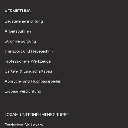
VERMIETUNG
(In
Baustelleneinrichtung
neuem
Fenster
(In
Arbeitsbühnen
öffnen)
neuem
Fenster
(In
Stromversorgung
öffnen)
neuem
Fenster
(In
Transport und Hebetechnik
öffnen)
neuem
Fenster
(In
Professionelle Werkzeuge
öffnen)
neuem
Fenster
(In
Garten- & Landschaftsbau
öffnen)
neuem
Fenster
(In
Abbruch- und Hochbauarbeiten
öffnen)
neuem
Fenster
(In
Erdbau/ Verdichtung
öffnen)
neuem
Fenster
öffnen)
LOXAM UNTERNEHMENSGRUPPE
(In
Entdecken Sie Loxam