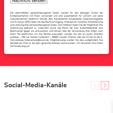
Nachricht senden
Die übermittelten personenbezogenen Daten werden für den alleinigen Zweck der
Kontaktaufnahme mit Ihnen verwendet und sind ausschließlich für LOXAM und seine
Subunternehmen bestimmt. Gemäß dem französischen aktualisierten Datenschutzgesetz
vom 6. Januar 1978, haben Sie das Recht auf Zugang, Widerspruch, Korrektur, Einschränkung
und Löschung Ihrer personenbezogenen Daten. Des Weiteren haben Sie die Möglichkeit, Ihre
Zustimmung jederzeit zu widerrufen sowie das Recht, bei Ihrer Aufsichtsbehörde eine
Beschwerde gegen uns einzureichen und können über die Verwendung Ihrer Daten nach
Ihrem Tod bestimmen. Um Ihre Rechte auszuüben, wenden Sie sich an Loxam Direction
juridique – 256 rue Nicolas Coatanlem – 56850 Caudan (France) oder per E-Mail an die E-
Mail-Adresse
Datenschutz@loxam.de
. Möglicherweise werden Sie dazu aufgefordert, Ihre
Identität per Post an die oben genannte Adresse nachzuweisen. Wir bewahren Ihre Daten
24 Monate lang auf.
Social-Media-Kanäle