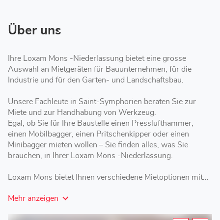
Über uns
Ihre Loxam Mons -Niederlassung bietet eine grosse
Auswahl an Mietgeräten für Bauunternehmen, für die
Industrie und für den Garten- und Landschaftsbau.
Unsere Fachleute in Saint-Symphorien beraten Sie zur
Miete und zur Handhabung von Werkzeug.
Egal, ob Sie für Ihre Baustelle einen Presslufthammer,
einen Mobilbagger, einen Pritschenkipper oder einen
Minibagger mieten wollen – Sie finden alles, was Sie
brauchen, in Ihrer Loxam Mons -Niederlassung.
Loxam Mons bietet Ihnen verschiedene Mietoptionen mit
kurzer, mittlerer oder langer Laufzeit – je nach Ihren
Mehr anzeigen
Anforderungen.
Besuchen Sie Ihre Loxam-Niederlassung, um ein Gerüst,