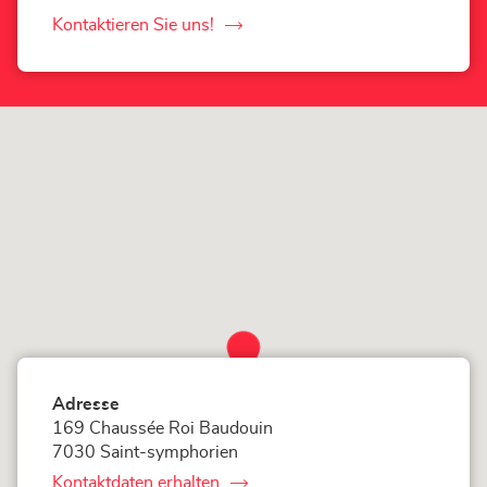
Mons-
Store
Kontaktieren Sie uns!
der
Loxam
Mons-
Store
Adresse
169 Chaussée Roi Baudouin
7030 Saint-symphorien
Kontaktdaten erhalten