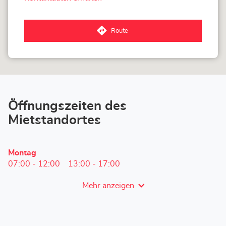
von
Loxam
Mons
Route
zum
Loxam
Mons-
Store
Öffnungszeiten des
Mietstandortes
Heutige
Montag
Öffnungszeiten
07:00
-
12:00
13:00
-
17:00
Mehr anzeigen
und
Öffnungszeiten
von
Loxam
Mons