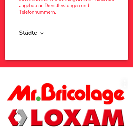
angebotene Dienstleistungen und
Telefonnummern.
Städte
Drücken
Wei
Sie
Opt
die
ENTER-
Taste,
um
mehr
zu
erfahren