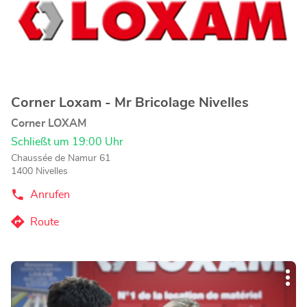
um
mehr
zu
erfahren
Corner Loxam - Mr Bricolage Nivelles
Geschäft:
Corner LOXAM
Schließt um 19:00 Uhr
Chaussée de Namur 61
1400 Nivelles
Anrufen
der
Corner
Loxam
Route
zum
-
Mr
Corner
Bricolage
Loxam
Nivelles-
Drücken
-
Store
Wei
Sie
Mr
Opt
die
Bricolage