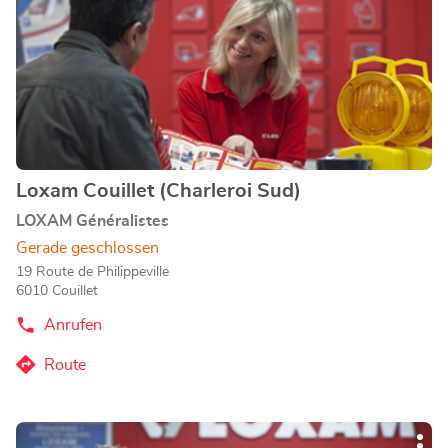
ENTER-
Nivelles-
Taste,
Store
um
mehr
zu
erfahren
Loxam Couillet (Charleroi Sud)
Geschäft:
LOXAM Généralistes
Gerade geschlossen
19 Route de Philippeville
6010 Couillet
Anrufen
der
Loxam
Couillet
Route
zum
(Charleroi
Sud)-
Loxam
Store
Couillet
Drücken
(Charleroi