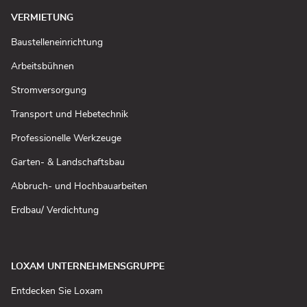
VERMIETUNG
(In
Baustelleneinrichtung
neuem
Fenster
(In
Arbeitsbühnen
öffnen)
neuem
Fenster
(In
Stromversorgung
öffnen)
neuem
Fenster
(In
Transport und Hebetechnik
öffnen)
neuem
Fenster
(In
Professionelle Werkzeuge
öffnen)
neuem
Fenster
(In
Garten- & Landschaftsbau
öffnen)
neuem
Fenster
(In
Abbruch- und Hochbauarbeiten
öffnen)
neuem
Fenster
(In
Erdbau/ Verdichtung
öffnen)
neuem
Fenster
öffnen)
LOXAM UNTERNEHMENSGRUPPE
(In
Entdecken Sie Loxam
neuem