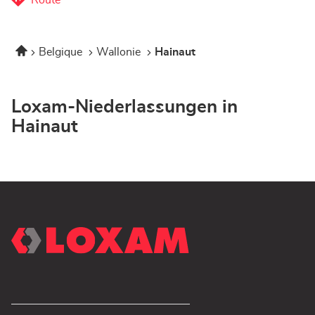
zum
Store
Loxam
Mons-
Startseite
Belgique
Wallonie
Hainaut
Store
Loxam-Niederlassungen in
Hainaut