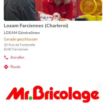
zu
erfahren
Loxam Farciennes (Charleroi)
Geschäft:
LOXAM Généralistes
Gerade geschlossen
30 Rue de Fontenelle
6240 Farciennes
Anrufen
der
Loxam
Farciennes
Route
zum
(Charleroi)-
Store
Loxam
Farciennes
Drücken
(Charleroi)-
Wei
Sie
Store
Opt
die
ENTER-
Taste,